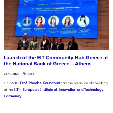
Launch of the EIT Community Hub Greece at
the National Bank of Greece – Athens
ΜΑΑ
24-10-2025
On 22/10,
Prof. Phoebe Koundouri
had the pleasure of speaking
at the
EIT – European Institute of Innovation and Technology
Community...