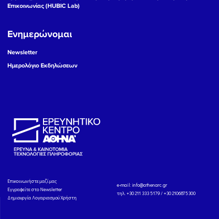
Επικοινωνίας (HUBIC Lab)
Ενημερώνομαι
Newsletter
Ημερολόγιο Εκδηλώσεων
Eπικοινωνήστε μαζί μας
e-mail:
info@athenarc.gr
Εγγραφείτε στο Newsletter
τηλ. +30 211 333 5179 / +30 2106875300
Δημιουργία Λογαριασμού Χρήστη