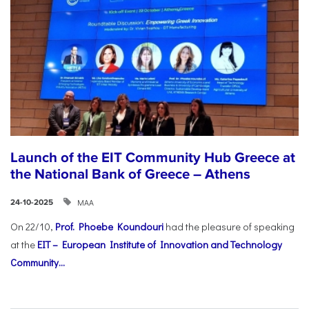
Launch of the EIT Community Hub Greece at
the National Bank of Greece – Athens
ΜΑΑ
24-10-2025
On 22/10,
Prof. Phoebe Koundouri
had the pleasure of speaking
at the
EIT – European Institute of Innovation and Technology
Community...