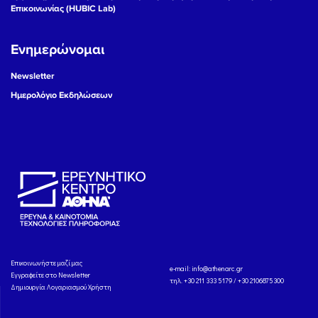
Επικοινωνίας (HUBIC Lab)
Ενημερώνομαι
Newsletter
Ημερολόγιο Εκδηλώσεων
Eπικοινωνήστε μαζί μας
e-mail:
info@athenarc.gr
Εγγραφείτε στο Newsletter
τηλ. +30 211 333 5179 / +30 2106875300
Δημιουργία Λογαριασμού Χρήστη