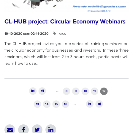
CL-HUB project: Circular Economy Webinars
ΜΑΑ
19-10-2020 έως 02-11-2020
The CL-HUB project invites you to a series of training seminars on
the circular economy for businesses and investors. In these three
seminars, which will last from 2 to 3 hours each, participants will
learn how to use...
Pages
…
8
9
10
11
12
13
14
15
16
…