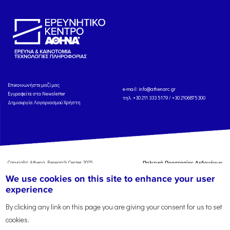
Eπικοινωνήστε μαζί μας
e-mail:
info@athenarc.gr
Εγγραφείτε στο Newsletter
τηλ. +30 211 333 5179 / +30 2106875300
Δημιουργία Λογαριασμού Χρήστη
Copyright: Athena Research Center, 2025
Πολιτική Προστασίας Δεδομένων
Προσωπικού Χαρακτήρα
'Οροι
We use cookies on this site to enhance your user
Χρήσης
Αναφορά
experience
By clicking any link on this page you are giving your consent for us to set
cookies.