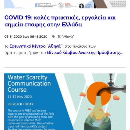
COVID-19: καλές πρακτικές, εργαλεία και
σημεία επαφής στην Ελλάδα
ΕΚ "Αθηνά"
05-11-2020 έως 06-11-2020
Το
Ερευνητικό Κέντρο “Αθηνά”
, στο πλαίσιο των
δραστηριοτήτων του
Εθνικού Κόμβου Ανοικτής Πρόσβασης...