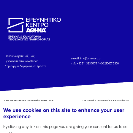
Eπικοινωνήστε μαζί μας
e-mail:
info@athenarc.gr
Εγγραφείτε στο Newsletter
τηλ. +30 211 333 5179 / +30 2106875300
Δημιουργία Λογαριασμού Χρήστη
Copyright: Athena Research Center, 2025
Πολιτική Προστασίας Δεδομένων
Προσωπικού Χαρακτήρα
'Οροι
We use cookies on this site to enhance your user
Χρήσης
Αναφορά
experience
By clicking any link on this page you are giving your consent for us to set