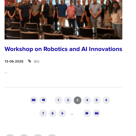
Workshop on Robotics and AI Innovations
ΙΡΟ
13-06-2025
...
Pages
1
2
3
4
5
6
7
8
9
…