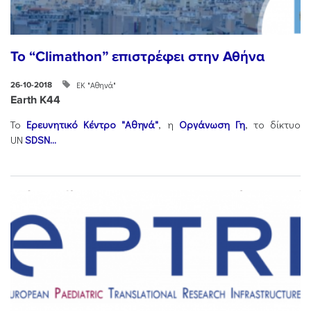
To “Climathon” επιστρέφει στην Αθήνα
ΕΚ "Αθηνά"
26-10-2018
Earth K44
Το
Ερευνητικό Κέντρο "Αθηνά"
, η
Οργάνωση Γη
, το δίκτυο
UN
SDSN...