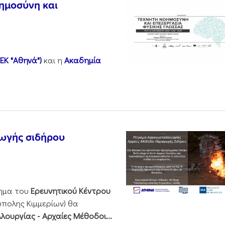
οημοσύνη και
ΕΚ "Αθηνά")
και η
Ακαδημία
ωγής σιδήρου
ημα του
Ερευνητικού Κέντρου
πολης Κιμμερίων) θα
ουργίας -​ Αρχαίες Μέθοδοι...