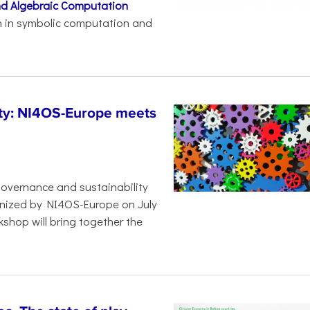
nd Algebraic Computation
ch in symbolic computation and
ty: NI4OS-Europe meets
overnance and sustainability
ganized by NI4OS-Europe on July
kshop will bring together the