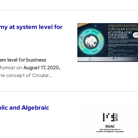
y at system level for
m level for business
l format on
August 17, 2020,
he concept of Circular...
ic and Algebraic