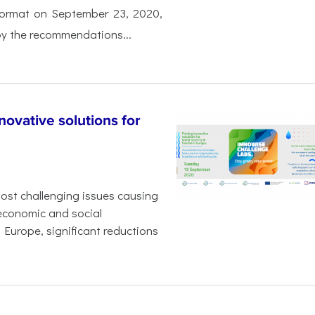
l format on September 23, 2020,
by the recommendations...
novative solutions for
most challenging issues causing
 economic and social
n Europe, significant reductions