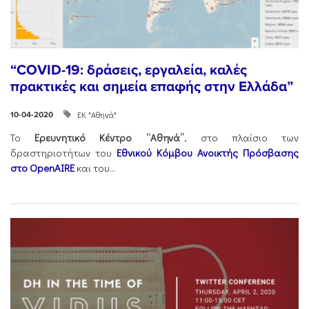
“COVID-19: δράσεις, εργαλεία, καλές
πρακτικές και σημεία επαφής στην Ελλάδα”
ΕΚ "Αθηνά"
10-04-2020
Το
Ερευνητικό Κέντρο “Αθηνά”
, στο πλαίσιο των
δραστηριοτήτων του
Εθνικού Κόμβου Ανοικτής Πρόσβασης
στο OpenAIRE
και του...