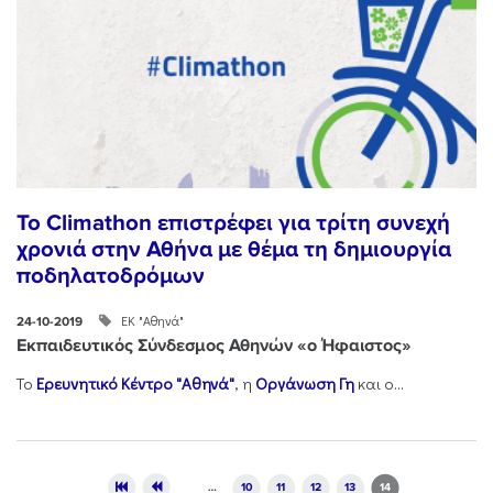
Το Climathon επιστρέφει για τρίτη συνεχή
χρονιά στην Αθήνα με θέμα τη δημιουργία
ποδηλατοδρόμων
ΕΚ "Αθηνά"
24-10-2019
Εκπαιδευτικός Σύνδεσμος Αθηνών «ο Ήφαιστος»
Το
Ερευνητικό Κέντρο "Αθηνά"
, η
Οργάνωση Γη
και ο...
Pages
…
10
11
12
13
14