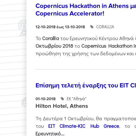
Copernicus Hackathon in Athens μ
Copernicus Accelerator!
CORALLIA
12-10-2018 έως 13-10-2018
Το
Corallia
του Ερευνητικού Κέντρου Αθηνά 
Οκτωβρίου 2018
το
Copernicus Hackathon i
προώθηση της χρήσης των δεδομένων και υ
Επίσημη τελετή έναρξης του EIT C
ΕΚ "Αθηνά"
01-10-2018
Hilton Hotel, Athens
Τη Δευτέρα 1 Οκτωβρίου, θα πραγματοποιη
του
EIT Climate-KIC Hub Greece
, το 
Ερευνητικό...