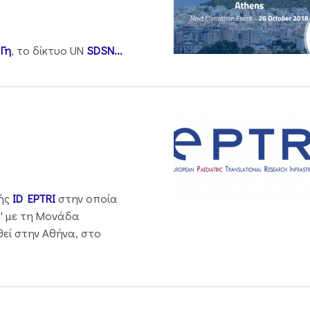
Γη
, το δίκτυο UN
SDSN...
μής
ID EPTRI
στην οποία
ά' με τη Μονάδα
ί στην Αθήνα, στο