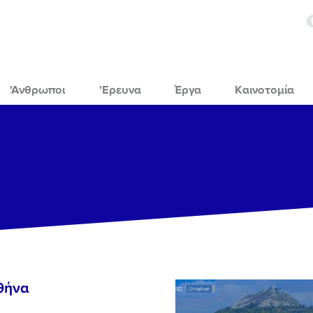
'Ανθρωποι
'Ερευνα
Έργα
Καινοτομία
Αθήνα