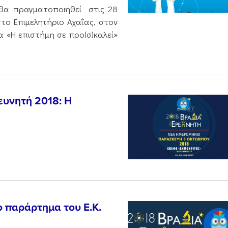
θα πραγματοποιηθεί στις 28
στο Επιμελητήριο Αχαΐας, στον
 «Η επιστήμη σε προ(σ)καλεί»
ρευνητή 2018: Η
ο παράρτημα του Ε.Κ.