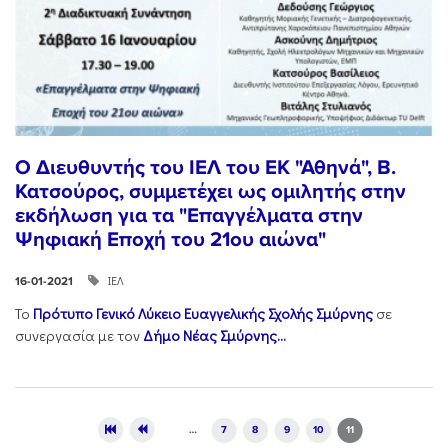
Ο Διευθυντής του ΙΕΛ του ΕΚ "Αθηνά", Β.
Κατσούρος, συμμετέχει ως ομιλητής στην
εκδήλωση για τα "Επαγγέλματα στην
Ψηφιακή Εποχή του 21ου αιώνα"
ΙΕΛ
16-01-2021
Το
Πρότυπο Γενικό Λύκειο Ευαγγελικής Σχολής Σμύρνης
σε
συνεργασία με τον
Δήμο Νέας Σμύρνης...
Pages
…
7
8
9
10
11