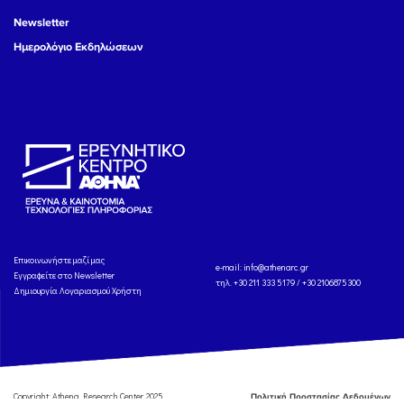
Newsletter
Ημερολόγιο Εκδηλώσεων
Eπικοινωνήστε μαζί μας
e-mail:
info@athenarc.gr
Εγγραφείτε στο Newsletter
τηλ. +30 211 333 5179 / +30 2106875300
Δημιουργία Λογαριασμού Χρήστη
Copyright: Athena Research Center, 2025
Πολιτική Προστασίας Δεδομένων