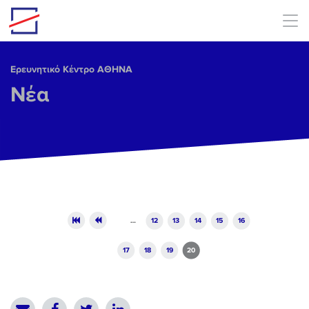
Skip to main content
Ερευνητικό Κέντρο ΑΘΗΝΑ
Νέα
Pages
…
12
13
14
15
16
17
18
19
20