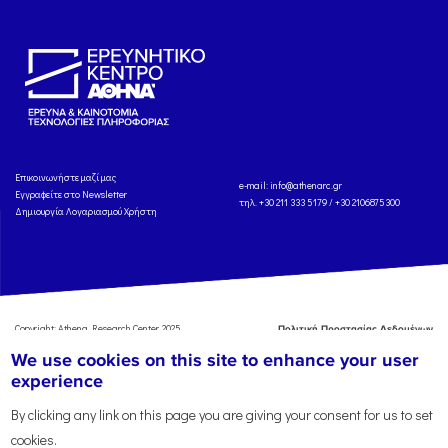
Eπικοινωνήστε μαζί μας
e-mail:
info@athenarc.gr
Εγγραφείτε στο Newsletter
τηλ. +30 211 333 5179 / +30 2106875300
Δημιουργία Λογαριασμού Χρήστη
Copyright: Athena Research Center, 2025
Πολιτική Προστασίας Δεδομένων
Προσωπικού Χαρακτήρα
'Οροι
We use cookies on this site to enhance your user
Χρήσης
Αναφορά
experience
By clicking any link on this page you are giving your consent for us to set
cookies.