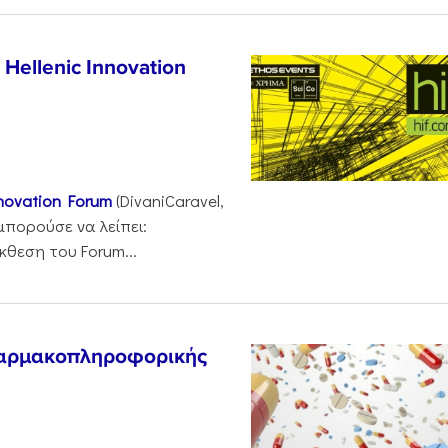
Hellenic Innovation
nnovation Forum
(DivaniCaravel,
 μπορούσε να λείπει:
κθεση του Forum...
αρμακοπληροφορικής