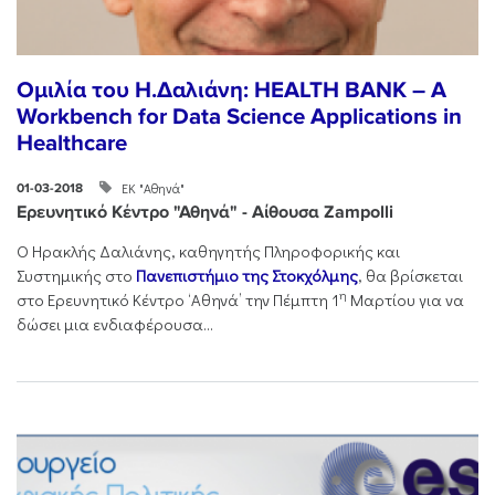
Ομιλία του Η.Δαλιάνη: HEALTH BANK – A
Workbench for Data Science Applications in
Healthcare
ΕΚ "Αθηνά"
01-03-2018
Ερευνητικό Κέντρο "Αθηνά" - Αίθουσα Zampolli
O Ηρακλής Δαλιάνης, καθηγητής Πληροφορικής και
Συστημικής στο
Πανεπιστήμιο της Στοκχόλμης
, θα βρίσκεται
η
στο Ερευνητικό Κέντρο ‘Αθηνά’ την Πέμπτη 1
Μαρτίου για να
δώσει μια ενδιαφέρουσα...