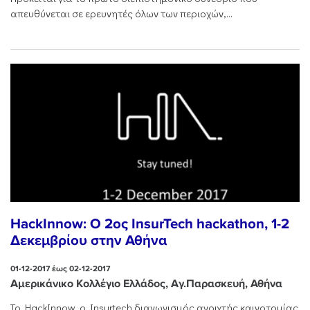
απευθύνεται σε ερευνητές όλων των περιοχών,...
HackInnow: O 2ος InsurTech hackathon, 1-2
Δεκεμβρίου στην Αθήνα
01-12-2017 έως 02-12-2017
Αμερικάνικο Κολλέγιο Ελλάδος, Αγ.Παρασκευή, Αθήνα
To HackInnow, o Insurtech διαγωνισμός ανοιχτής καινοτομίας