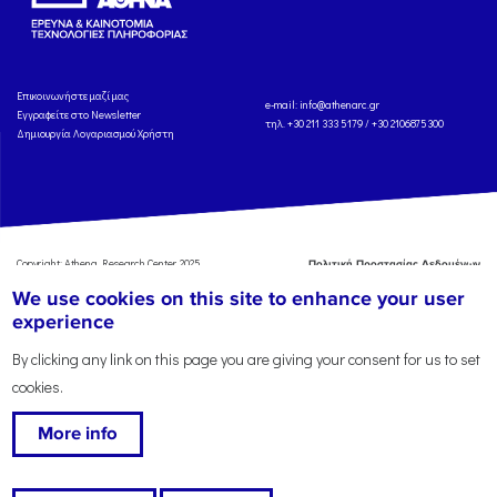
Eπικοινωνήστε μαζί μας
e-mail:
info@athenarc.gr
Εγγραφείτε στο Newsletter
τηλ. +30 211 333 5179 / +30 2106875300
Δημιουργία Λογαριασμού Χρήστη
Copyright: Athena Research Center, 2025
Πολιτική Προστασίας Δεδομένων
Προσωπικού Χαρακτήρα
'Οροι
We use cookies on this site to enhance your user
Χρήσης
Αναφορά
experience
By clicking any link on this page you are giving your consent for us to set
cookies.
More info
This work is licensed under a
Creative Commons Attribution-ShareAlike 4.0 International
License
, except where specified otherwise.