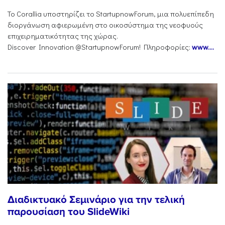
To Corallia υποστηρίζει το StartupnowForum, μια πολυεπίπεδη
διοργάνωση αφιερωμένη στο οικοσύστημα της νεοφυούς
επιχειρηματικότητας της χώρας.
Discover Innovation @StartupnowForum! Πληροφορίες:
www....
Διαδικτυακό Σεμινάριο για την τελική
παρουσίαση του SlideWiki