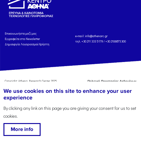
Eπικοινωνήστε μαζί μας
e-mail:
info@athenarc.gr
Εγγραφείτε στο Newsletter
τηλ. +30 211 333 5179 / +30 2106875300
Δημιουργία Λογαριασμού Χρήστη
Copyright: Athena Research Center, 2025
Πολιτική Προστασίας Δεδομένων
Προσωπικού Χαρακτήρα
'Οροι
We use cookies on this site to enhance your user
Χρήσης
Αναφορά
experience
By clicking any link on this page you are giving your consent for us to set
cookies.
More info