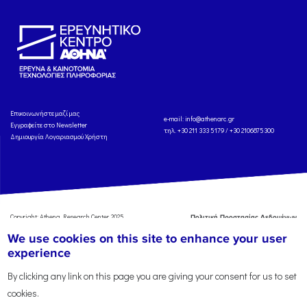
Eπικοινωνήστε μαζί μας
e-mail:
info@athenarc.gr
Εγγραφείτε στο Newsletter
τηλ. +30 211 333 5179 / +30 2106875300
Δημιουργία Λογαριασμού Χρήστη
Copyright: Athena Research Center, 2025
Πολιτική Προστασίας Δεδομένων
Προσωπικού Χαρακτήρα
'Οροι
We use cookies on this site to enhance your user
Χρήσης
Αναφορά
experience
By clicking any link on this page you are giving your consent for us to set
cookies.