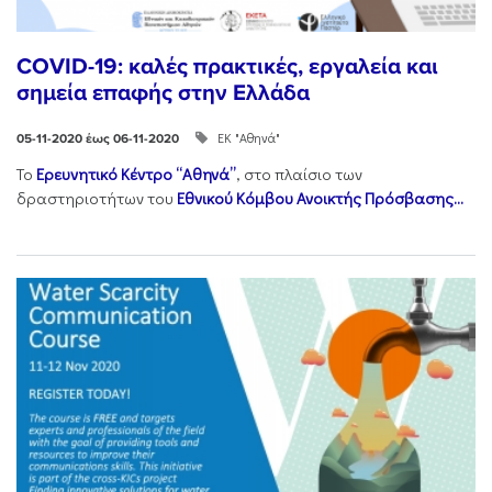
COVID-19: καλές πρακτικές, εργαλεία και
σημεία επαφής στην Ελλάδα
ΕΚ "Αθηνά"
05-11-2020 έως 06-11-2020
Το
Ερευνητικό Κέντρο “Αθηνά”
, στο πλαίσιο των
δραστηριοτήτων του
Εθνικού Κόμβου Ανοικτής Πρόσβασης...