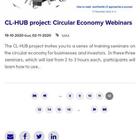
CL-HUB project: Circular Economy Webinars
ΜΑΑ
19-10-2020 έως 02-11-2020
The CL-HUB project invites you to a series of training seminars on
the circular economy for businesses and investors. In these three
seminars, which will last from 2 to 3 hours each, participants will
learn how to use...
Pages
…
8
9
10
11
12
13
14
15
16
…