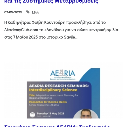
και τις Συστημικές Μεταρρυθμίσεις
ΜΑΑ
07-05-2025
Η Καθηγήτρια Φοίβη Κουντούρη προσκλήθηκε από το
AkademyClub
.
com
του Λονδίνου για να δώσει κεντρική ομιλία
στις 7 Μαΐου 2025 στο ιστορικό
Savile...