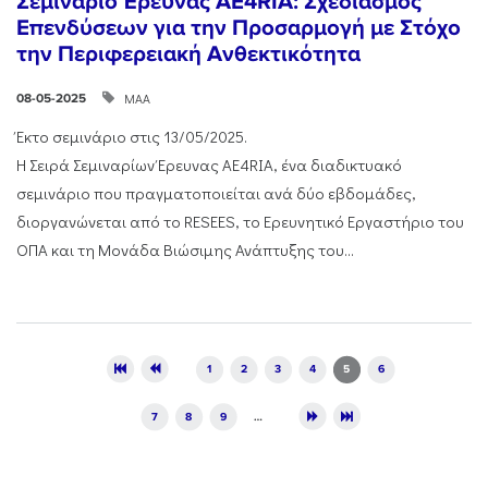
Σεμινάριο Έρευνας AE4RIA: Σχεδιασμός
Επενδύσεων για την Προσαρμογή με Στόχο
την Περιφερειακή Ανθεκτικότητα
ΜΑΑ
08-05-2025
Έκτο σεμινάριο στις 13/05/2025.
Η Σειρά Σεμιναρίων Έρευνας AE4RIA, ένα διαδικτυακό
σεμινάριο που πραγματοποιείται ανά δύο εβδομάδες,
διοργανώνεται από το RESEES, το Ερευνητικό Εργαστήριο του
ΟΠΑ και τη Μονάδα Βιώσιμης Ανάπτυξης του...
Pages
1
2
3
4
5
6
7
8
9
…