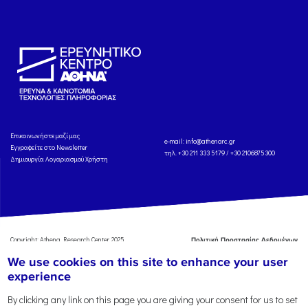
Eπικοινωνήστε μαζί μας
e-mail:
info@athenarc.gr
Εγγραφείτε στο Newsletter
τηλ. +30 211 333 5179 / +30 2106875300
Δημιουργία Λογαριασμού Χρήστη
Copyright: Athena Research Center, 2025
Πολιτική Προστασίας Δεδομένων
Προσωπικού Χαρακτήρα
'Οροι
We use cookies on this site to enhance your user
Χρήσης
Αναφορά
experience
By clicking any link on this page you are giving your consent for us to set