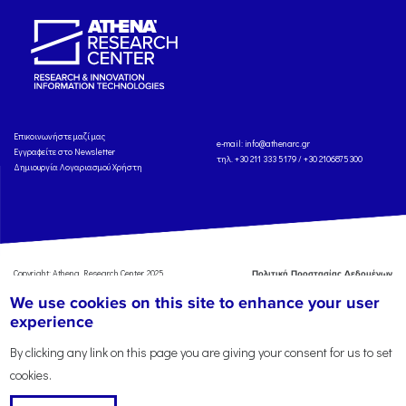
Eπικοινωνήστε μαζί μας
e-mail:
info@athenarc.gr
Εγγραφείτε στο Newsletter
τηλ. +30 211 333 5179 / +30 2106875300
Δημιουργία Λογαριασμού Χρήστη
Copyright: Athena Research Center, 2025
Πολιτική Προστασίας Δεδομένων
Προσωπικού Χαρακτήρα
'Οροι
We use cookies on this site to enhance your user
Χρήσης
Αναφορά
experience
By clicking any link on this page you are giving your consent for us to set
cookies.