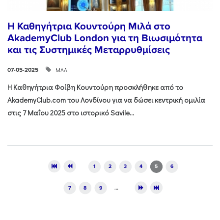
Η Καθηγήτρια Κουντούρη Μιλά στο
AkademyClub London για τη Βιωσιμότητα
και τις Συστημικές Μεταρρυθμίσεις
ΜΑΑ
07-05-2025
Η Καθηγήτρια Φοίβη Κουντούρη προσκλήθηκε από το
AkademyClub
.
com
του Λονδίνου για να δώσει κεντρική ομιλία
στις 7 Μαΐου 2025 στο ιστορικό
Savile...
Pages
1
2
3
4
5
6
7
8
9
…