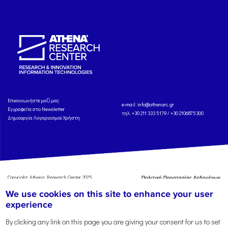
Eπικοινωνήστε μαζί μας
e-mail:
info@athenarc.gr
Εγγραφείτε στο Newsletter
τηλ. +30 211 333 5179 / +30 2106875300
Δημιουργία Λογαριασμού Χρήστη
Copyright: Athena Research Center, 2025
Πολιτική Προστασίας Δεδομένων
Προσωπικού Χαρακτήρα
'Οροι
We use cookies on this site to enhance your user
Χρήσης
Αναφορά
experience
By clicking any link on this page you are giving your consent for us to set