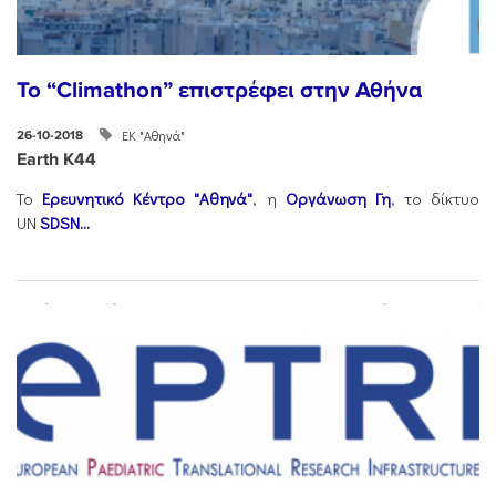
To “Climathon” επιστρέφει στην Αθήνα
ΕΚ "Αθηνά"
26-10-2018
Earth K44
Το
Ερευνητικό Κέντρο "Αθηνά"
, η
Οργάνωση Γη
, το δίκτυο
UN
SDSN...