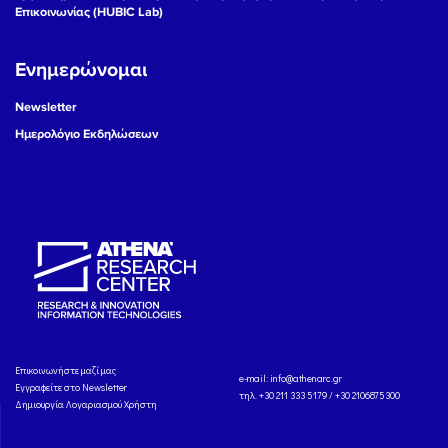
Επικοινωνίας (HUBIC Lab)
Ενημερώνομαι
Newsletter
Ημερολόγιο Εκδηλώσεων
Eπικοινωνήστε μαζί μας
e-mail:
info@athenarc.gr
Εγγραφείτε στο Newsletter
τηλ. +30 211 333 5179 / +30 2106875300
Δημιουργία Λογαριασμού Χρήστη