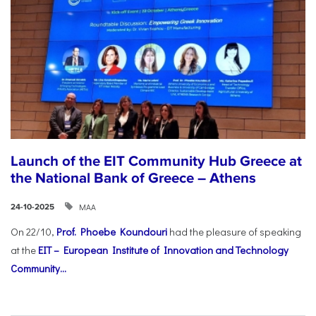
Launch of the EIT Community Hub Greece at
the National Bank of Greece – Athens
ΜΑΑ
24-10-2025
On 22/10,
Prof. Phoebe Koundouri
had the pleasure of speaking
at the
EIT – European Institute of Innovation and Technology
Community...