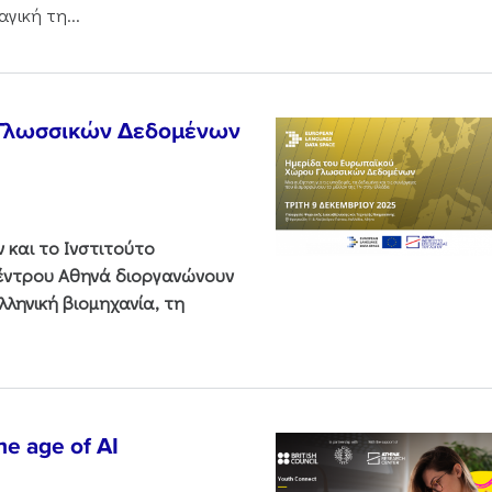
γική τη...
 Γλωσσικών Δεδομένων
και το Ινστιτούτο
Κέντρου Αθηνά διοργανώνουν
ληνική βιομηχανία, τη
he age of AI