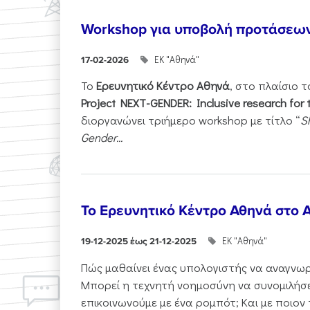
Workshop για υποβολή προτάσεω
ΕΚ "Αθηνά"
17-02-2026
Το
Ερευνητικό Κέντρο Αθηνά
, στο πλαίσιο 
Project NEXT-GENDER: Inclusive research for 
διοργανώνει τριήμερο workshop με τίτλο “
S
Gender...
Το Ερευνητικό Κέντρο Αθηνά στο A
ΕΚ "Αθηνά"
19-12-2025 έως 21-12-2025
Πώς μαθαίνει ένας υπολογιστής να αναγνωρί
Μπορεί η τεχνητή νοημοσύνη να συνομιλήσε
επικοινωνούμε με ένα ρομπότ; Και με ποιον