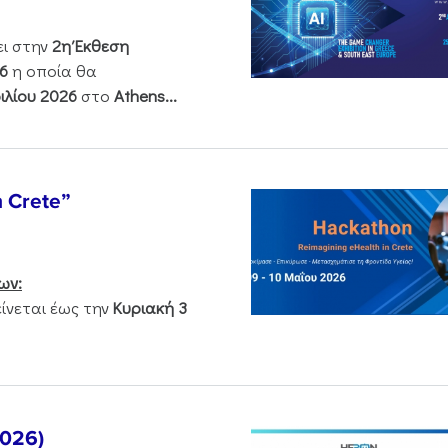
ει στην
2η Έκθεση
6
η οποία θα
ιλίου 2026
στο
Athens...
n Crete”
ων:
νεται έως την
Κυριακή 3
2026)