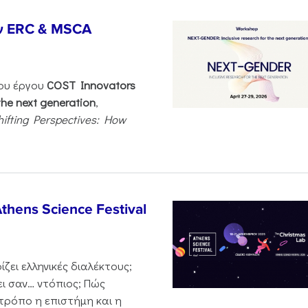
ν ERC & MSCA
του έργου
COST Innovators
the next generation
,
hifting Perspectives: How
thens Science Festival
ζει ελληνικές διαλέκτους;
ι σαν… ντόπιος; Πώς
 τρόπο η επιστήμη και η