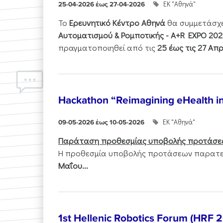
ΕΚ "Αθηνά"
25-04-2026 έως 27-04-2026
Το
Ερευνητικό Κέντρο Αθηνά
θα συμμετάσχ
Αυτοματισμού & Ρομποτικής - Α+R EXPO 202
πραγματοποιηθεί από τις
25 έως τις 27 Απρ
Hackathon “Reimagining eHealth i
ΕΚ "Αθηνά"
09-05-2026 έως 10-05-2026
Παράταση προθεσμίας υποβολής προτάσε
Η προθεσμία υποβολής προτάσεων παρατεί
Μαΐου...
1st Hellenic Robotics Forum (HRF 