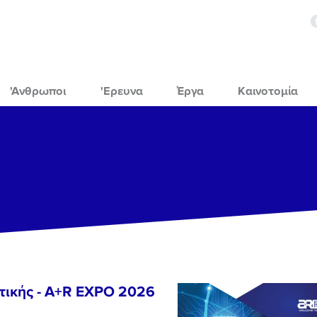
'Ανθρωποι
'Ερευνα
Έργα
Καινοτομία
τικής - A+R EXPO 2026