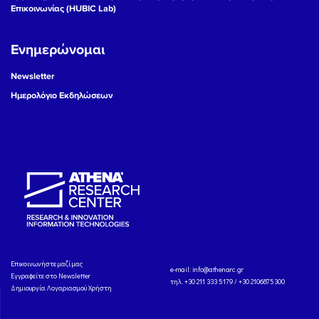
Επικοινωνίας (HUBIC Lab)
Ενημερώνομαι
Newsletter
Ημερολόγιο Εκδηλώσεων
Eπικοινωνήστε μαζί μας
e-mail:
info@athenarc.gr
Εγγραφείτε στο Newsletter
τηλ. +30 211 333 5179 / +30 2106875300
Δημιουργία Λογαριασμού Χρήστη