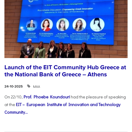
Launch of the EIT Community Hub Greece at
the National Bank of Greece – Athens
ΜΑΑ
24-10-2025
On 22/10,
Prof. Phoebe Koundouri
had the pleasure of speaking
at the
EIT – European Institute of Innovation and Technology
Community...