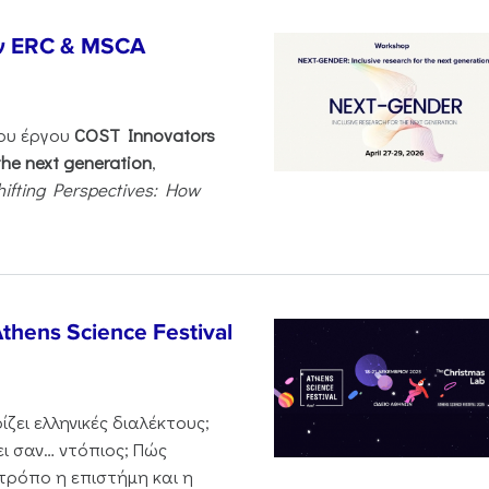
ν ERC & MSCA
του έργου
COST Innovators
the next generation
,
hifting Perspectives: How
thens Science Festival
ζει ελληνικές διαλέκτους;
ι σαν… ντόπιος; Πώς
 τρόπο η επιστήμη και η