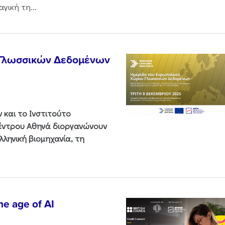
γική τη...
 Γλωσσικών Δεδομένων
και το Ινστιτούτο
Κέντρου Αθηνά διοργανώνουν
ληνική βιομηχανία, τη
he age of AI