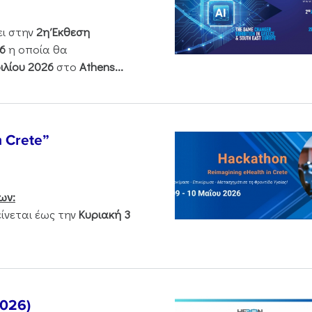
ει στην
2η Έκθεση
6
η οποία θα
ιλίου 2026
στο
Athens...
n Crete”
ων:
νεται έως την
Κυριακή 3
2026)