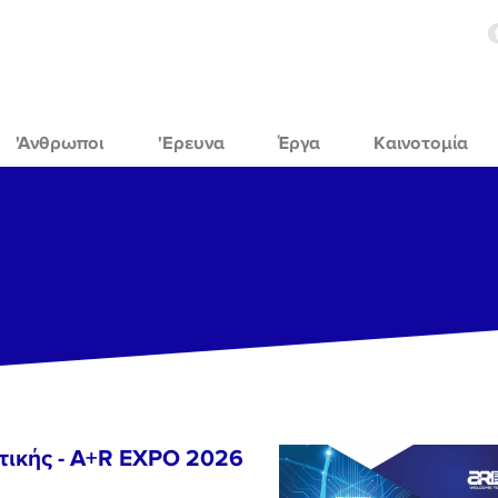
'Ανθρωποι
'Ερευνα
Έργα
Καινοτομία
τικής - A+R EXPO 2026