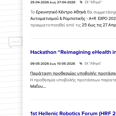
ΕΚ "Αθηνά"
25-04-2026 έως 27-04-2026
Το
Ερευνητικό Κέντρο Αθηνά
θα συμμετάσχ
Αυτοματισμού & Ρομποτικής - Α+R EXPO 202
πραγματοποιηθεί από τις
25 έως τις 27 Απρ
Hackathon “Reimagining eHealth i
ΕΚ "Αθηνά"
09-05-2026 έως 10-05-2026
Παράταση προθεσμίας υποβολής προτάσε
Η προθεσμία υποβολής προτάσεων παρατεί
Μαΐου...
1st Hellenic Robotics Forum (HRF 