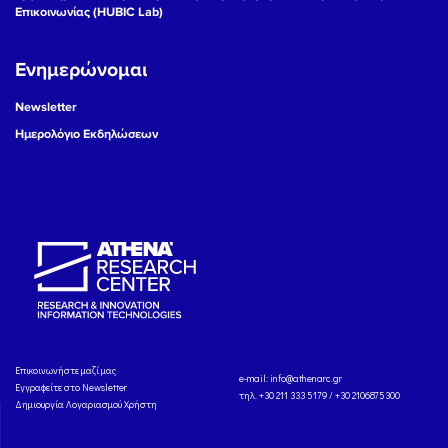
Επικοινωνίας (HUBIC Lab)
Ενημερώνομαι
Newsletter
Ημερολόγιο Εκδηλώσεων
Eπικοινωνήστε μαζί μας
e-mail:
info@athenarc.gr
Εγγραφείτε στο Newsletter
τηλ. +30 211 333 5179 / +30 2106875300
Δημιουργία Λογαριασμού Χρήστη