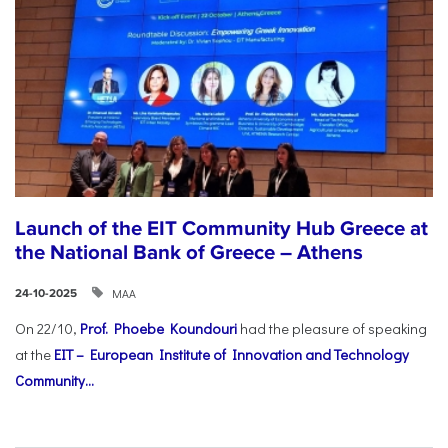
Launch of the EIT Community Hub Greece at
the National Bank of Greece – Athens
ΜΑΑ
24-10-2025
On 22/10,
Prof. Phoebe Koundouri
had the pleasure of speaking
at the
EIT – European Institute of Innovation and Technology
Community...