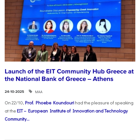
Launch of the EIT Community Hub Greece at
the National Bank of Greece – Athens
ΜΑΑ
24-10-2025
On 22/10,
Prof. Phoebe Koundouri
had the pleasure of speaking
at the
EIT – European Institute of Innovation and Technology
Community...