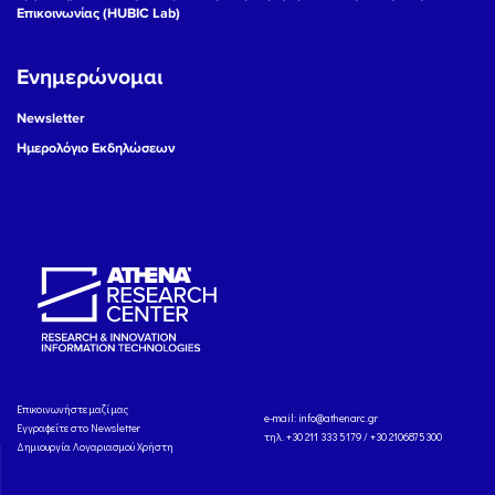
Επικοινωνίας (HUBIC Lab)
Ενημερώνομαι
Newsletter
Ημερολόγιο Εκδηλώσεων
Eπικοινωνήστε μαζί μας
e-mail:
info@athenarc.gr
Εγγραφείτε στο Newsletter
τηλ. +30 211 333 5179 / +30 2106875300
Δημιουργία Λογαριασμού Χρήστη