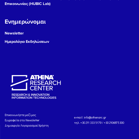
Επικοινωνίας (HUBIC Lab)
Ενημερώνομαι
Newsletter
Ημερολόγιο Εκδηλώσεων
Eπικοινωνήστε μαζί μας
e-mail:
info@athenarc.gr
Εγγραφείτε στο Newsletter
τηλ. +30 211 333 5179 / +30 2106875300
Δημιουργία Λογαριασμού Χρήστη