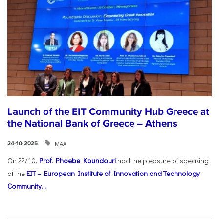
Launch of the EIT Community Hub Greece at
the National Bank of Greece – Athens
ΜΑΑ
24-10-2025
On 22/10,
Prof. Phoebe Koundouri
had the pleasure of speaking
at the
EIT – European Institute of Innovation and Technology
Community...