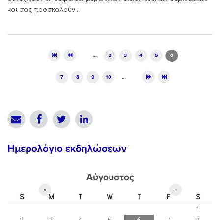
και σας προσκαλούν...
Pages
…
2
3
4
5
6
7
8
9
10
…
Ημερολόγιο εκδηλώσεων
Αύγουστος
«
»
S
M
T
W
T
F
S
1
2
3
4
5
6
7
8