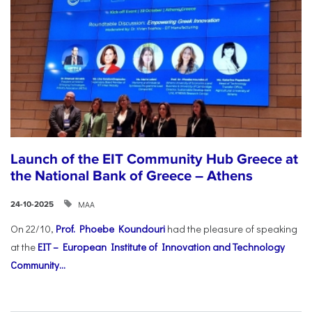
Launch of the EIT Community Hub Greece at
the National Bank of Greece – Athens
ΜΑΑ
24-10-2025
On 22/10,
Prof. Phoebe Koundouri
had the pleasure of speaking
at the
EIT – European Institute of Innovation and Technology
Community...