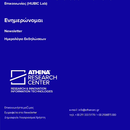
Επικοινωνίας (HUBIC Lab)
Ενημερώνομαι
Newsletter
Ημερολόγιο Εκδηλώσεων
Eπικοινωνήστε μαζί μας
e-mail:
info@athenarc.gr
Εγγραφείτε στο Newsletter
τηλ. +30 211 333 5179 / +30 2106875300
Δημιουργία Λογαριασμού Χρήστη