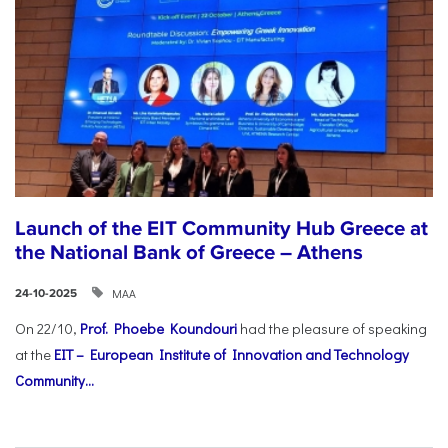
Launch of the EIT Community Hub Greece at
the National Bank of Greece – Athens
ΜΑΑ
24-10-2025
On 22/10,
Prof. Phoebe Koundouri
had the pleasure of speaking
at the
EIT – European Institute of Innovation and Technology
Community...