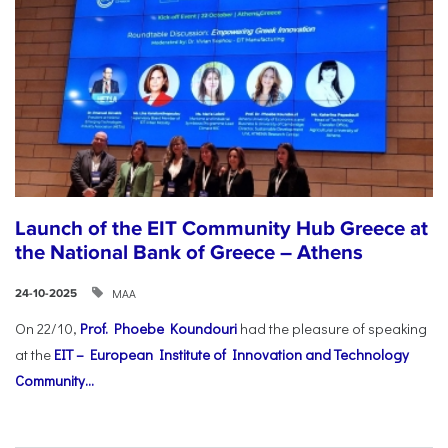
Launch of the EIT Community Hub Greece at
the National Bank of Greece – Athens
ΜΑΑ
24-10-2025
On 22/10,
Prof. Phoebe Koundouri
had the pleasure of speaking
at the
EIT – European Institute of Innovation and Technology
Community...