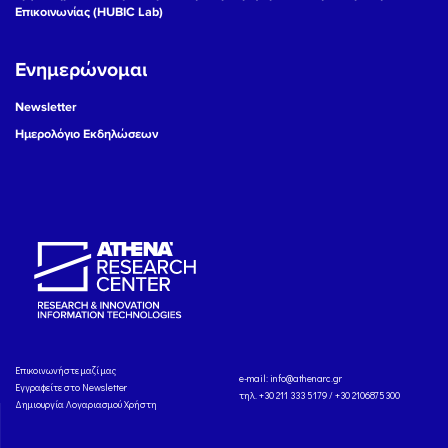
Επικοινωνίας (HUBIC Lab)
Ενημερώνομαι
Newsletter
Ημερολόγιο Εκδηλώσεων
Eπικοινωνήστε μαζί μας
e-mail:
info@athenarc.gr
Εγγραφείτε στο Newsletter
τηλ. +30 211 333 5179 / +30 2106875300
Δημιουργία Λογαριασμού Χρήστη