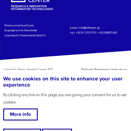
Eπικοινωνήστε μαζί μας
e-mail:
info@athenarc.gr
Εγγραφείτε στο Newsletter
τηλ. +30 211 333 5179 / +30 2106875300
Δημιουργία Λογαριασμού Χρήστη
Copyright: Athena Research Center, 2025
Πολιτική Προστασίας Δεδομένων
Προσωπικού Χαρακτήρα
'Οροι
We use cookies on this site to enhance your user
Χρήσης
Αναφορά
experience
By clicking any link on this page you are giving your consent for us to set
cookies.
More info
This work is licensed under a
Creative Commons Attribution-ShareAlike 4.0 International
License
, except where specified otherwise.