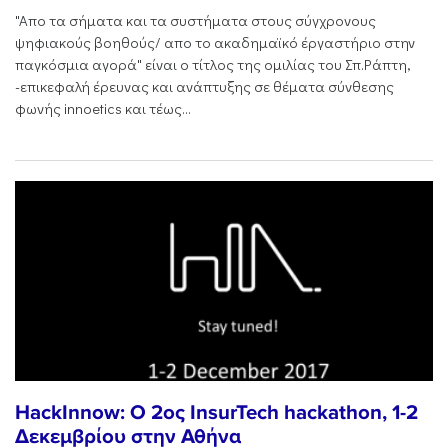
"Aπο τα σήματα και τα συστήματα στους σύγχρονους
ψηφιακούς βοηθούς/ απο το ακαδημαϊκό έργαστήριο στην
παγκόσμια αγορά" είναι ο τίτλος της ομιλίας του Σπ.Ράπτη,
-επικεφαλή έρευνας και ανάπτυξης σε θέματα σύνθεσης
φωνής innoetics και τέως...
HackInnow: O 2ος InsurTech hackathon, 1-2
Δεκεμβρίου στην Αθήνα