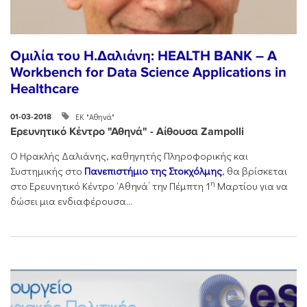
Ομιλία του Η.Δαλιάνη: HEALTH BANK – A
Workbench for Data Science Applications in
Healthcare
ΕΚ "Αθηνά"
01-03-2018
Ερευνητικό Κέντρο "Αθηνά" - Αίθουσα Zampolli
O Ηρακλής Δαλιάνης, καθηγητής Πληροφορικής και
Συστημικής στο
Πανεπιστήμιο της Στοκχόλμης
, θα βρίσκεται
η
στο Ερευνητικό Κέντρο ‘Αθηνά’ την Πέμπτη 1
Μαρτίου για να
δώσει μια ενδιαφέρουσα...