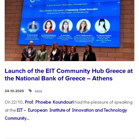
Launch of the EIT Community Hub Greece at
the National Bank of Greece – Athens
ΜΑΑ
24-10-2025
On 22/10,
Prof. Phoebe Koundouri
had the pleasure of speaking
at the
EIT – European Institute of Innovation and Technology
Community...