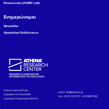
Επικοινωνίας (HUBIC Lab)
Ενημερώνομαι
Newsletter
Ημερολόγιο Εκδηλώσεων
Eπικοινωνήστε μαζί μας
e-mail:
info@athenarc.gr
Εγγραφείτε στο Newsletter
τηλ. +30 211 333 5179 / +30 2106875300
Δημιουργία Λογαριασμού Χρήστη