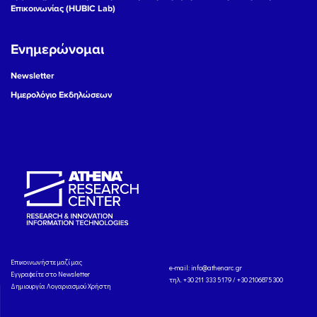
Επικοινωνίας (HUBIC Lab)
Ενημερώνομαι
Newsletter
Ημερολόγιο Εκδηλώσεων
Eπικοινωνήστε μαζί μας
e-mail:
info@athenarc.gr
Εγγραφείτε στο Newsletter
τηλ. +30 211 333 5179 / +30 2106875300
Δημιουργία Λογαριασμού Χρήστη