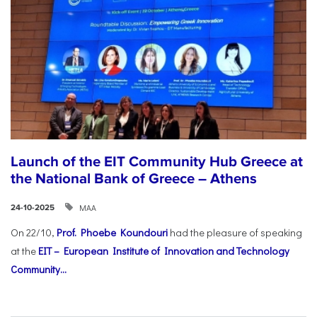
Launch of the EIT Community Hub Greece at
the National Bank of Greece – Athens
ΜΑΑ
24-10-2025
On 22/10,
Prof. Phoebe Koundouri
had the pleasure of speaking
at the
EIT – European Institute of Innovation and Technology
Community...