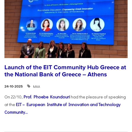
Launch of the EIT Community Hub Greece at
the National Bank of Greece – Athens
ΜΑΑ
24-10-2025
On 22/10,
Prof. Phoebe Koundouri
had the pleasure of speaking
at the
EIT – European Institute of Innovation and Technology
Community...