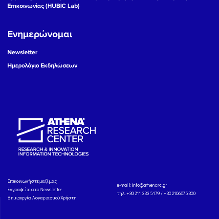
Επικοινωνίας (HUBIC Lab)
Ενημερώνομαι
Newsletter
Ημερολόγιο Εκδηλώσεων
Eπικοινωνήστε μαζί μας
e-mail:
info@athenarc.gr
Εγγραφείτε στο Newsletter
τηλ. +30 211 333 5179 / +30 2106875300
Δημιουργία Λογαριασμού Χρήστη