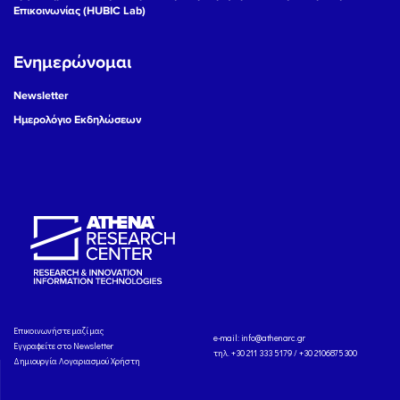
Επικοινωνίας (HUBIC Lab)
Ενημερώνομαι
Newsletter
Ημερολόγιο Εκδηλώσεων
Eπικοινωνήστε μαζί μας
e-mail:
info@athenarc.gr
Εγγραφείτε στο Newsletter
τηλ. +30 211 333 5179 / +30 2106875300
Δημιουργία Λογαριασμού Χρήστη