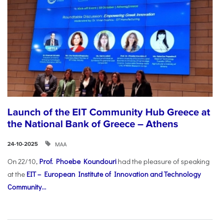
Launch of the EIT Community Hub Greece at
the National Bank of Greece – Athens
ΜΑΑ
24-10-2025
On 22/10,
Prof. Phoebe Koundouri
had the pleasure of speaking
at the
EIT – European Institute of Innovation and Technology
Community...