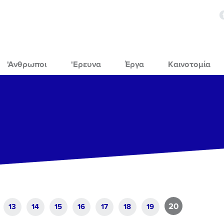
'Ανθρωποι
'Ερευνα
Έργα
Καινοτομία
20
13
14
15
16
17
18
19