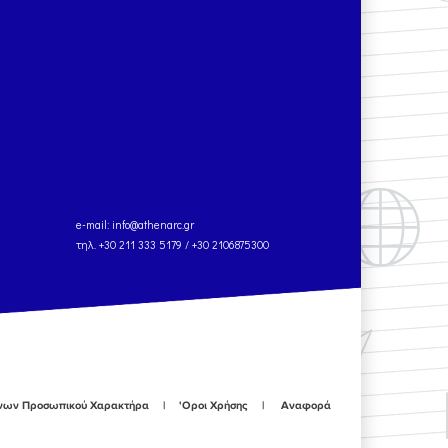
e-mail:
info@athenarc.gr
τηλ. +30 211 333 5179 / +30 2106875300
ένων Προσωπικού Χαρακτήρα
'Οροι Χρήσης
Αναφορά