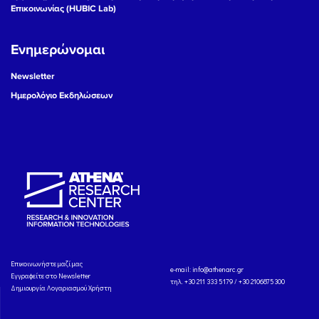
Επικοινωνίας (HUBIC Lab)
Ενημερώνομαι
Newsletter
Ημερολόγιο Εκδηλώσεων
Eπικοινωνήστε μαζί μας
e-mail:
info@athenarc.gr
Εγγραφείτε στο Newsletter
τηλ. +30 211 333 5179 / +30 2106875300
Δημιουργία Λογαριασμού Χρήστη