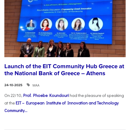
Launch of the EIT Community Hub Greece at
the National Bank of Greece – Athens
ΜΑΑ
24-10-2025
On 22/10,
Prof. Phoebe Koundouri
had the pleasure of speaking
at the
EIT – European Institute of Innovation and Technology
Community...