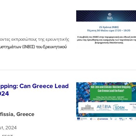
χοντες εκπροσώπους της ερευνητικής
υστημάτων (ΙΝΒΙΣ) του Ερευνητικού
hipping: Can Greece Lead
024
issia, Greece
st, 2024