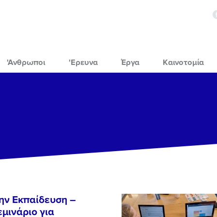
'Ανθρωποι
'Ερευνα
Έργα
Καινοτομία
ην Εκπαίδευση –
μινάριο για