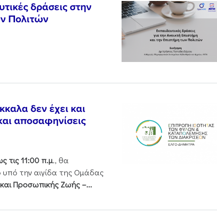
υτικές δράσεις στην
ων Πολιτών
αλα δεν έχει και
 και αποσαφηνίσεις
ς τις 11:00 π.μ
., θα
 υπό την αιγίδα της Ομάδας
και Προσωπικής Ζωής –...