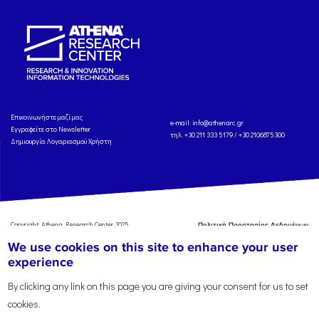
Eπικοινωνήστε μαζί μας
e-mail:
info@athenarc.gr
Εγγραφείτε στο Newsletter
τηλ. +30 211 333 5179 / +30 2106875300
Δημιουργία Λογαριασμού Χρήστη
Copyright: Athena Research Center, 2025
Πολιτική Προστασίας Δεδομένων
Προσωπικού Χαρακτήρα
'Οροι
We use cookies on this site to enhance your user
Χρήσης
Αναφορά
experience
By clicking any link on this page you are giving your consent for us to set
cookies.