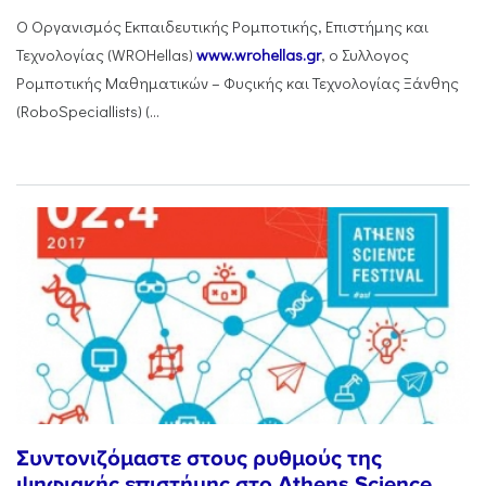
Ο Οργανισμός Εκπαιδευτικής Ρομποτικής, Επιστήμης και
Τεχνολογίας (WROHellas)
www.wrohellas.gr
, ο Συλλογος
Ρομποτικής Μαθηματικών – Φυςικής και Τεχνολογίας Ξάνθης
(RoboSpeciallists) (...
Συντονιζόμαστε στους ρυθμούς της
ψηφιακής επιστήμης στο Athens Science