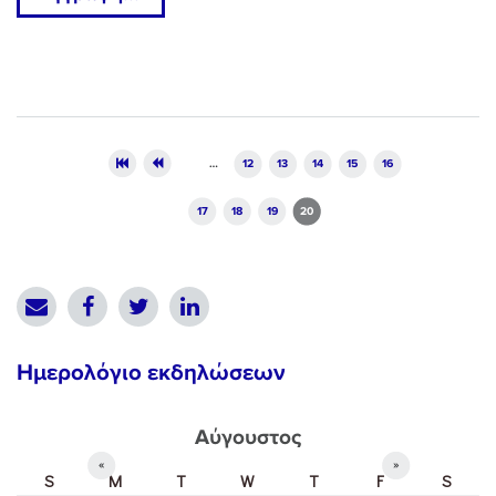
Pages
…
12
13
14
15
16
17
18
19
20
Ημερολόγιο εκδηλώσεων
Αύγουστος
«
»
S
M
T
W
T
F
S