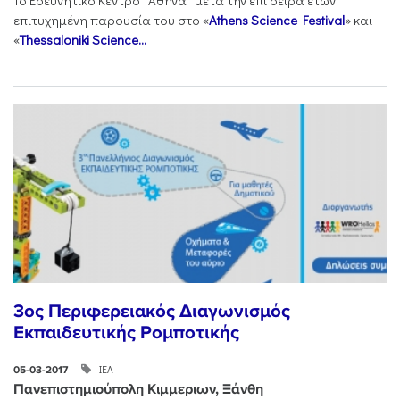
Το Ερευνητικό Κέντρο “Αθηνά” μετά την επί σειρά ετών
επιτυχημένη παρουσία του στο «
Athens Science Festival
» και
«
Thessaloniki Science...
3ος Περιφερειακός Διαγωνισμός
Εκπαιδευτικής Ρομποτικής
ΙΕΛ
05-03-2017
Πανεπιστημιούπολη Κιμμεριων, Ξάνθη