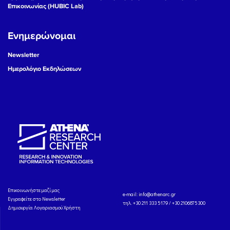
Επικοινωνίας (HUBIC Lab)
Ενημερώνομαι
Newsletter
Ημερολόγιο Εκδηλώσεων
Eπικοινωνήστε μαζί μας
e-mail:
info@athenarc.gr
Εγγραφείτε στο Newsletter
τηλ. +30 211 333 5179 / +30 2106875300
Δημιουργία Λογαριασμού Χρήστη