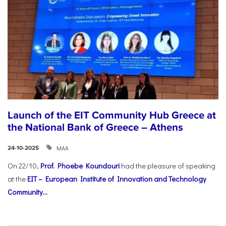
Launch of the EIT Community Hub Greece at
the National Bank of Greece – Athens
ΜΑΑ
24-10-2025
On 22/10,
Prof. Phoebe Koundouri
had the pleasure of speaking
at the
EIT – European Institute of Innovation and Technology
Community...