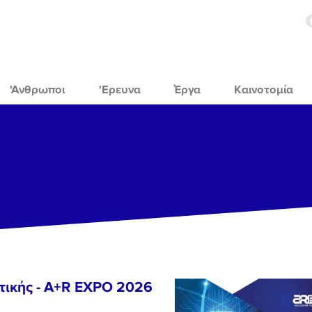
'Ανθρωποι
'Ερευνα
Έργα
Καινοτομία
τικής - A+R EXPO 2026