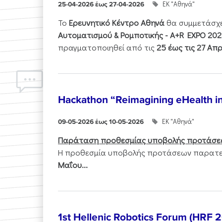
ΕΚ "Αθηνά"
25-04-2026 έως 27-04-2026
Το
Ερευνητικό Κέντρο Αθηνά
θα συμμετάσχ
Αυτοματισμού & Ρομποτικής - Α+R EXPO 202
πραγματοποιηθεί από τις
25 έως τις 27 Απρ
Hackathon “Reimagining eHealth i
ΕΚ "Αθηνά"
09-05-2026 έως 10-05-2026
Παράταση προθεσμίας υποβολής προτάσε
Η προθεσμία υποβολής προτάσεων παρατεί
Μαΐου...
1st Hellenic Robotics Forum (HRF 