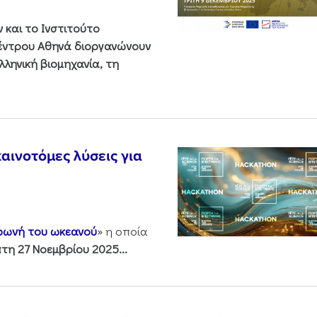
και το Ινστιτούτο
Κέντρου Αθηνά διοργανώνουν
ληνική βιομηχανία, τη
αινοτόμες λύσεις για
 φωνή του ωκεανού
» η οποία
τη 27 Νοεμβρίου 2025...