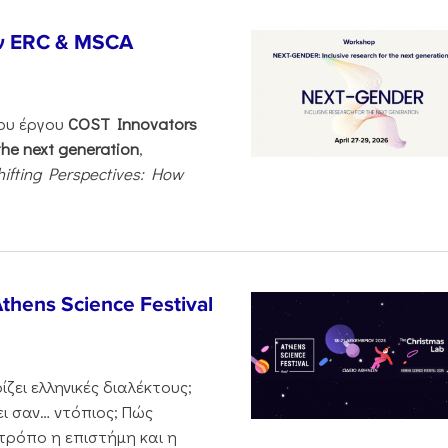
ν ERC & MSCA
του έργου
COST Innovators
the next generation
,
hifting Perspectives: How
thens Science Festival
ζει ελληνικές διαλέκτους;
ι σαν… ντόπιος; Πώς
 τρόπο η επιστήμη και η