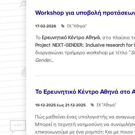
Workshop για υποβολή προτάσεω
ΕΚ "Αθηνά"
17-02-2026
Το
Ερευνητικό Κέντρο Αθηνά
, στο πλαίσιο 
Project NEXT-GENDER: Inclusive research for 
διοργανώνει τριήμερο workshop με τίτλο “
S
Gender...
Το Ερευνητικό Κέντρο Αθηνά στο A
ΕΚ "Αθηνά"
19-12-2025 έως 21-12-2025
Πώς μαθαίνει ένας υπολογιστής να αναγνωρί
Μπορεί η τεχνητή νοημοσύνη να συνομιλήσε
επικοινωνούμε με ένα ρομπότ; Και με ποιον