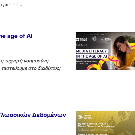
γική τη...
he age of AI
ς η τεχνητή νοημοσύνη
 πιστεύουμε στο διαδίκτυο;
 Γλωσσικών Δεδομένων