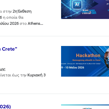
ει στην
2η Έκθεση
6
η οποία θα
ιλίου 2026
στο
Athens...
n Crete”
ων:
νεται έως την
Κυριακή 3
2026)