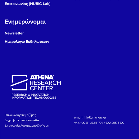
Επικοινωνίας (HUBIC Lab)
Ενημερώνομαι
Newsletter
Ημερολόγιο Εκδηλώσεων
Eπικοινωνήστε μαζί μας
e-mail:
info@athenarc.gr
Εγγραφείτε στο Newsletter
τηλ. +30 211 333 5179 / +30 2106875300
Δημιουργία Λογαριασμού Χρήστη