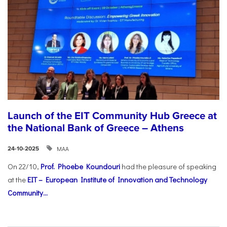
Launch of the EIT Community Hub Greece at
the National Bank of Greece – Athens
ΜΑΑ
24-10-2025
On 22/10,
Prof. Phoebe Koundouri
had the pleasure of speaking
at the
EIT – European Institute of Innovation and Technology
Community...