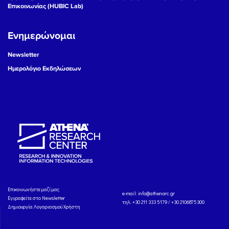
Επικοινωνίας (HUBIC Lab)
Ενημερώνομαι
Newsletter
Ημερολόγιο Εκδηλώσεων
Eπικοινωνήστε μαζί μας
e-mail:
info@athenarc.gr
Εγγραφείτε στο Newsletter
τηλ. +30 211 333 5179 / +30 2106875300
Δημιουργία Λογαριασμού Χρήστη