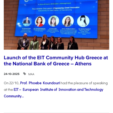
Launch of the EIT Community Hub Greece at
the National Bank of Greece – Athens
ΜΑΑ
24-10-2025
On 22/10,
Prof. Phoebe Koundouri
had the pleasure of speaking
at the
EIT – European Institute of Innovation and Technology
Community...