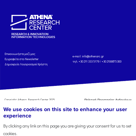
Eπικοινωνήστε μαζί μας
e-mail:
info@athenarc.gr
Εγγραφείτε στο Newsletter
τηλ. +30 211 333 5179 / +30 2106875300
Δημιουργία Λογαριασμού Χρήστη
Copyright: Athena Research Center, 2025
Πολιτική Προστασίας Δεδομένων
Προσωπικού Χαρακτήρα
'Οροι
We use cookies on this site to enhance your user
Χρήσης
Αναφορά
experience
By clicking any link on this page you are giving your consent for us to set
cookies.