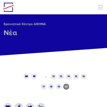
Skip to main content
Ερευνητικό Κέντρο ΑΘΗΝΑ
Νέα
Pages
…
12
13
14
15
16
17
18
19
20