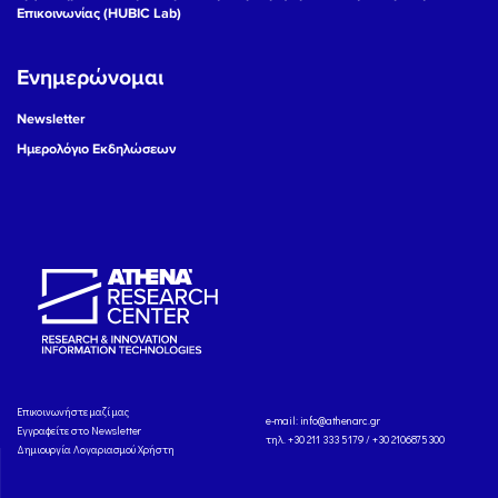
Επικοινωνίας (HUBIC Lab)
Ενημερώνομαι
Newsletter
Ημερολόγιο Εκδηλώσεων
Eπικοινωνήστε μαζί μας
e-mail:
info@athenarc.gr
Εγγραφείτε στο Newsletter
τηλ. +30 211 333 5179 / +30 2106875300
Δημιουργία Λογαριασμού Χρήστη