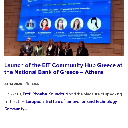
Launch of the EIT Community Hub Greece at
the National Bank of Greece – Athens
ΜΑΑ
24-10-2025
On 22/10,
Prof. Phoebe Koundouri
had the pleasure of speaking
at the
EIT – European Institute of Innovation and Technology
Community...