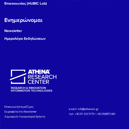
Επικοινωνίας (HUBIC Lab)
Ενημερώνομαι
Newsletter
Ημερολόγιο Εκδηλώσεων
Eπικοινωνήστε μαζί μας
e-mail:
info@athenarc.gr
Εγγραφείτε στο Newsletter
τηλ. +30 211 333 5179 / +30 2106875300
Δημιουργία Λογαριασμού Χρήστη