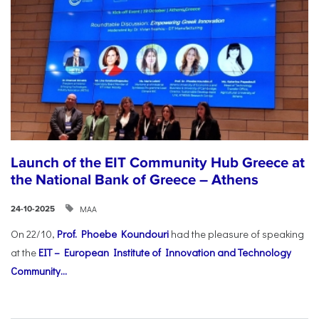
Launch of the EIT Community Hub Greece at
the National Bank of Greece – Athens
ΜΑΑ
24-10-2025
On 22/10,
Prof. Phoebe Koundouri
had the pleasure of speaking
at the
EIT – European Institute of Innovation and Technology
Community...