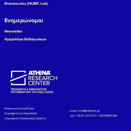
Επικοινωνίας (HUBIC Lab)
Ενημερώνομαι
Newsletter
Ημερολόγιο Εκδηλώσεων
Eπικοινωνήστε μαζί μας
e-mail:
info@athenarc.gr
Εγγραφείτε στο Newsletter
τηλ. +30 211 333 5179 / +30 2106875300
Δημιουργία Λογαριασμού Χρήστη