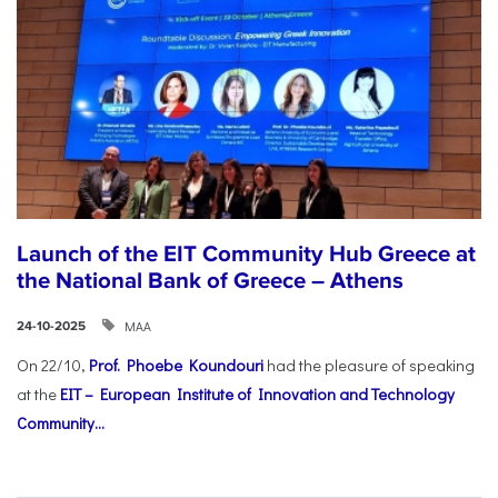
Launch of the EIT Community Hub Greece at
the National Bank of Greece – Athens
ΜΑΑ
24-10-2025
On 22/10,
Prof. Phoebe Koundouri
had the pleasure of speaking
at the
EIT – European Institute of Innovation and Technology
Community...