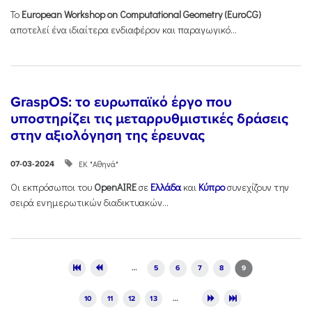
Το
European
Workshop
on
Computational
Geometry (
EuroCG)
αποτελεί ένα ιδιαίτερα ενδιαφέρον και παραγωγικό...
GraspOS: το ευρωπαϊκό έργο που
υποστηρίζει τις μεταρρυθμιστικές δράσεις
στην αξιολόγηση της έρευνας
ΕΚ "Αθηνά"
07-03-2024
Οι εκπρόσωποι του
OpenAIRE
σε
Ελλάδα
και
Κύπρο
συνεχίζουν την
σειρά ενημερωτικών διαδικτυακών...
Pages
…
5
6
7
8
9
10
11
12
13
…