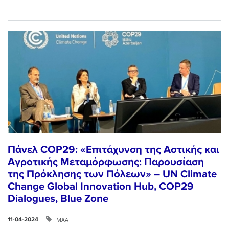
Πάνελ COP29: «Επιτάχυνση της Αστικής και
Αγροτικής Μεταμόρφωσης: Παρουσίαση
της Πρόκλησης των Πόλεων» – UN Climate
Change Global Innovation Hub, COP29
Dialogues, Blue Zone
ΜΑΑ
11-04-2024