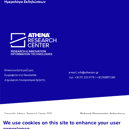
Ημερολόγιο Εκδηλώσεων
Eπικοινωνήστε μαζί μας
e-mail:
info@athenarc.gr
Εγγραφείτε στο Newsletter
τηλ. +30 211 333 5179 / +30 2106875300
Δημιουργία Λογαριασμού Χρήστη
Copyright: Athena Research Center, 2025
Πολιτική Προστασίας Δεδομένων
Προσωπικού Χαρακτήρα
'Οροι
We use cookies on this site to enhance your user
Χρήσης
Αναφορά
experience