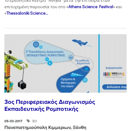
Το Ερευνητικό Κέντρο “Αθηνά” μετά την επί σειρά ετών
επιτυχημένη παρουσία του στο «
Athens Science Festival
» και
«
Thessaloniki Science...
3ος Περιφερειακός Διαγωνισμός
Εκπαιδευτικής Ρομποτικής
ΙΕΛ
05-03-2017
Πανεπιστημιούπολη Κιμμεριων, Ξάνθη