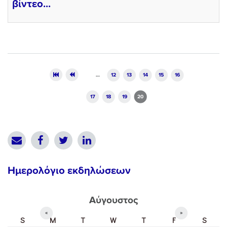
βίντεο...
Pages
…
12
13
14
15
16
17
18
19
20
Ημερολόγιο εκδηλώσεων
Αύγουστος
«
»
S
M
T
W
T
F
S