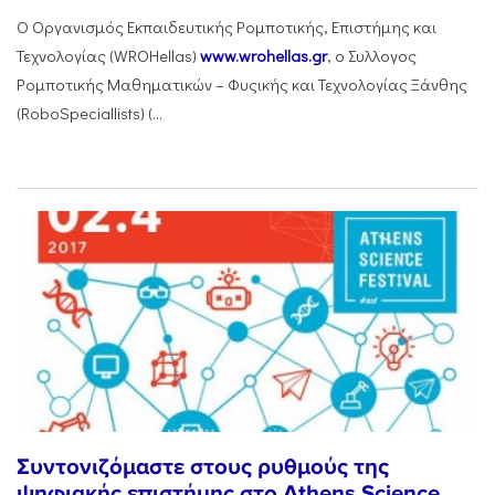
Ο Οργανισμός Εκπαιδευτικής Ρομποτικής, Επιστήμης και
Τεχνολογίας (WROHellas)
www.wrohellas.gr
, ο Συλλογος
Ρομποτικής Μαθηματικών – Φυςικής και Τεχνολογίας Ξάνθης
(RoboSpeciallists) (...
Συντονιζόμαστε στους ρυθμούς της
ψηφιακής επιστήμης στο Athens Science